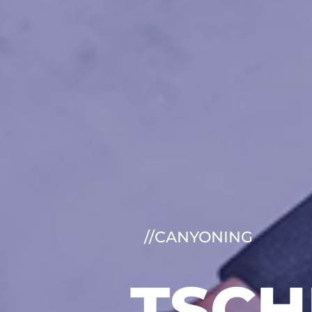
// SKI
…IS 